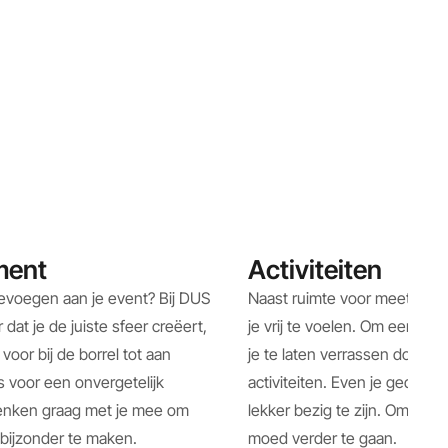
ment
Activiteiten
evoegen aan je event? Bij DUS
Naast ruimte voor meetings, 
dat je de juiste sfeer creëert,
je vrij te voelen. Om een pot
voor bij de borrel tot aan
je te laten verrassen door e
s voor een onvergetelijk
activiteiten. Even je gedach
enken graag met je mee om
lekker bezig te zijn. Om daar
 bijzonder te maken.
moed verder te gaan.