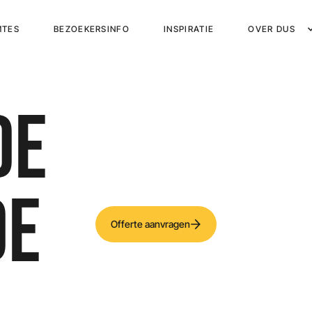
MTES
BEZOEKERSINFO
INSPIRATIE
OVER DUS
DE
DE
Offerte aanvragen