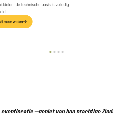
iddelen: de technische basis is volledig
eld.
 wil meer weten
 eventlocatie —geniet van hun prachtige Zind