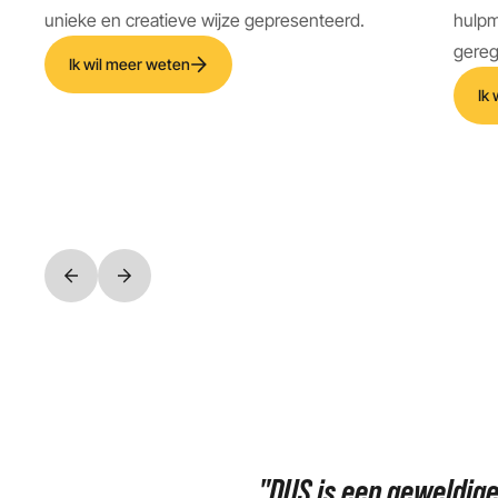
unieke en creatieve wijze gepresenteerd.
hulpm
gereg
Ik wil meer weten
Ik
"DUS is een geweldige