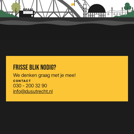
FRISSE BLIK NODIG?
We denken graag met je mee!
CONTACT
030 - 200 32 90
info@dusutrecht.nl