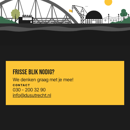
FRISSE BLIK NODIG?
We denken graag met je mee!
CONTACT
030 - 200 32 90
info@dusutrecht.nl